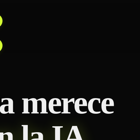
a merece
n la IA