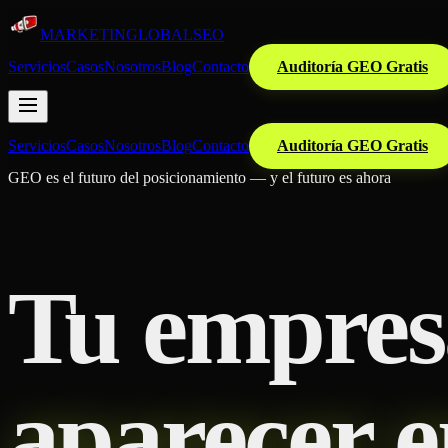
MARKETIN
GLOBAL
SEO
Servicios
Casos
Nosotros
Blog
Contacto
Auditoría GEO Gratis
Servicios
Casos
Nosotros
Blog
Contacto
Auditoría GEO Gratis
GEO es el futuro del posicionamiento — y el futuro es ahora
Tu empres
aparecer e